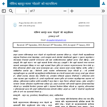
गोविन्द बहादुर मल्ल ‘गोठाले’ को नाटयशिल्प